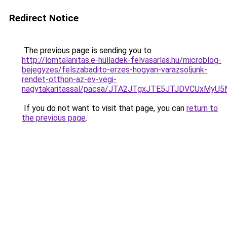
Redirect Notice
The previous page is sending you to
http://lomtalanitas.e-hulladek-felvasarlas.hu/microblog-
bejegyzes/felszabadito-erzes-hogyan-varazsoljunk-
rendet-otthon-az-ev-vegi-
nagytakaritassal/pacsa/JTA2JTgxJTE5JTJDVCUxMy
If you do not want to visit that page, you can
return to
the previous page
.