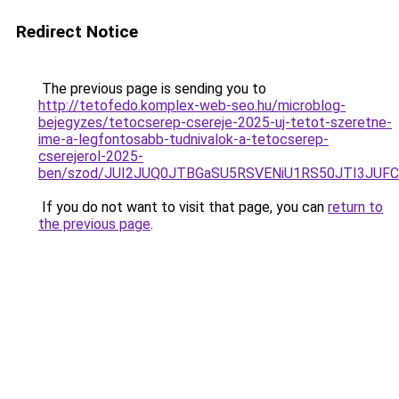
Redirect Notice
The previous page is sending you to
http://tetofedo.komplex-web-seo.hu/microblog-
bejegyzes/tetocserep-csereje-2025-uj-tetot-szeretne-
ime-a-legfontosabb-tudnivalok-a-tetocserep-
cserejerol-2025-
ben/szod/JUI2JUQ0JTBGaSU5RSVENiU1RS50JTI3JUF
If you do not want to visit that page, you can
return to
the previous page
.