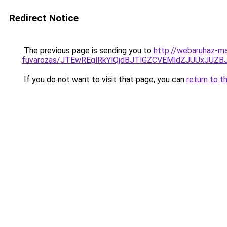
Redirect Notice
The previous page is sending you to
http://webaruhaz-ma
fuvarozas/JTEwREglRkYlQjdBJTlGZCVEMldZJUUxJUZ
If you do not want to visit that page, you can
return to t