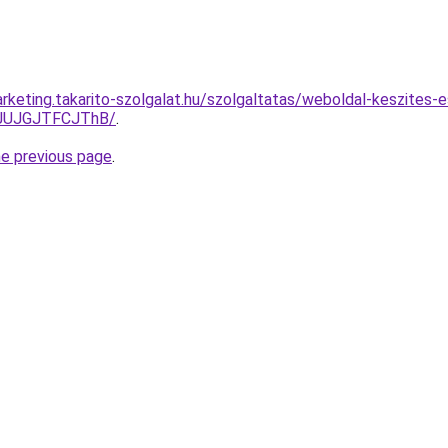
rketing.takarito-szolgalat.hu/szolgaltatas/weboldal-keszites-
BJUJGJTFCJThB/
.
he previous page
.