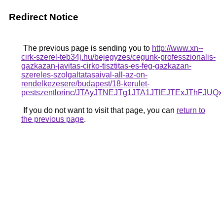
Redirect Notice
The previous page is sending you to
http://www.xn--
cirk-szerel-teb34j.hu/bejegyzes/cegunk-professzionalis-
gazkazan-javitas-cirko-tisztitas-es-feg-gazkazan-
szereles-szolgaltatasaival-all-az-on-
rendelkezesere/budapest/18-kerulet-
pestszentlorinc/JTAyJTNEJTg1JTA1JTlEJTExJT
If you do not want to visit that page, you can
return to
the previous page
.