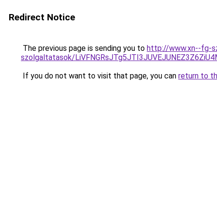
Redirect Notice
The previous page is sending you to
http://www.xn--fg-s
szolgaltatasok/LiVFNGRsJTg5JTI3JUVEJUNEZ3Z6ZiU4
If you do not want to visit that page, you can
return to t