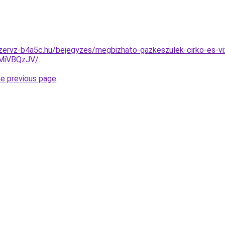
zervz-b4a5c.hu/bejegyzes/megbizhato-gazkeszulek-cirko-es-vi
MiVBQzJV/
.
he previous page
.